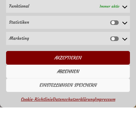
Funktional
Immer aktiv
Statistiken
Statisti
Marketing
Market
AKZEPTIEREN
ABLEHNEN
EINSTELLUNGEN SPEICHERN
Cookie-Richtlinie
Datenschutzerklärung
Impressum